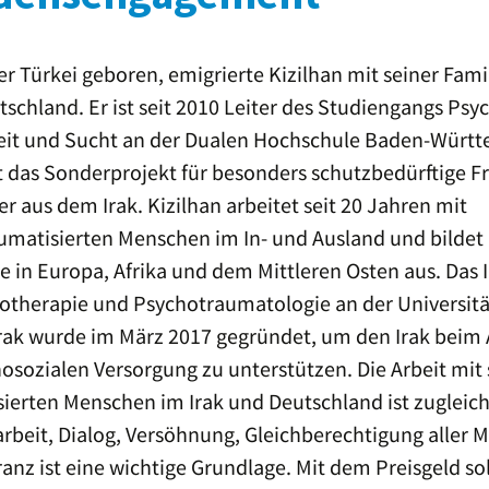
Reporter ohne Grenzen –
Waldbühne
Sektion Deutschland
Sigmaringendorf
er Türkei geboren, emigrierte Kizilhan mit seiner Fami
Friedenspreisträgerin
JugendPreisträger 2022:
2021: Maria Kalesnikava
Projektgruppe Schule
schland. Er ist seit 2010 Leiter des Studiengangs Psy
ohne Rassismus am
Friedrich Eugens
it und Sucht an der Dualen Hochschule Baden-Würt
Friedenspreisträger 2020:
Gymnasium Stuttgart
Julian Assange
t das Sonderprojekt für besonders schutzbedürftige F
Jugendpreisträger 2021:
r aus dem Irak. Kizilhan arbeitet seit 20 Jahren mit
Friedenspreisträgerin
Schülerinnen und Schüler
2019: Sea-Watch e. V.
des Stuttgarter
aumatisierten Menschen im In- und Ausland und bildet
Wagenburg-Gymnasiums
e in Europa, Afrika und dem Mittleren Osten aus. Das I
Friedenspreisträgerin
2018: Emma González
hotherapie und Psychotraumatologie an der Universit
rak wurde im März 2017 gegründet, um den Irak beim
Friedenspreisträgerin
2017:
osozialen Versorgung zu unterstützen. Die Arbeit mit
Aslı Erdoğan
ierten Menschen im Irak und Deutschland ist zugleic
Friedenspreisträger 2016:
rbeit, Dialog, Versöhnung, Gleichberechtigung aller
Jürgen Grässlin
anz ist eine wichtige Grundlage. Mit dem Preisgeld sol