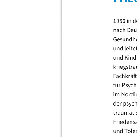
1966 in d
nach Deut
Gesundhe
und leite
und Kinde
kriegstr
Fachkräft
für Psyc
im Nordi
der psych
traumatis
Friedensa
und Toler