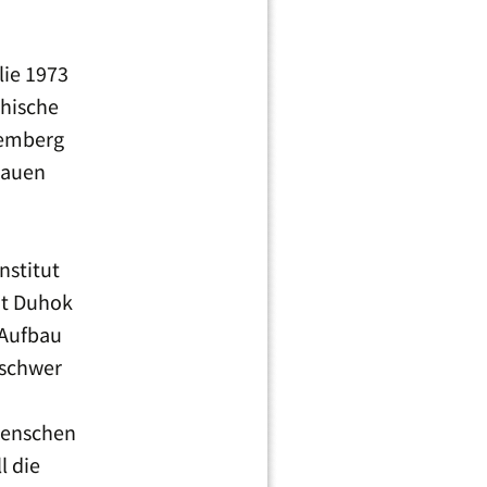
lie 1973
chische
temberg
rauen
nstitut
ät Duhok
 Aufbau
 schwer
h
 Menschen
l die