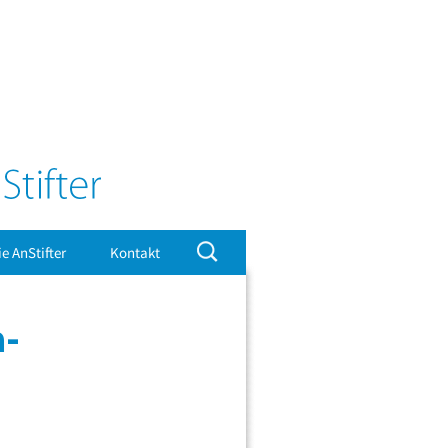
Suchen
ie AnStifter
Kontakt
nach:
Impressum
a-