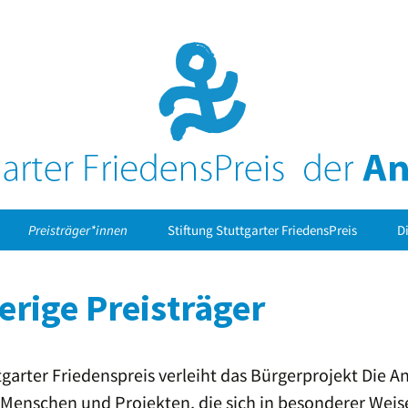
Preisträger*innen
Stiftung Stuttgarter FriedensPreis
Di
Stuttgarter FriedensPreis
FriedensPreisträger 2024:
CORRECTIV – Recherchen
erige Preisträger
für die Gesellschaft
JugendPreis der AnStifter
JugendPreisträger 2024:
Das Fritz-Bauer-Projekt
FriedensPreisträger 2023:
am Eberhard-Ludwigs-
Die Seebrücke Baden-
Gymnasium Stuttgart
Württemberg
garter Friedenspreis verleiht das Bürgerprojekt Die An
JugendPreisträger 2023:
 Menschen und Projekten, die sich in besonderer Weis
FriedensPreisträger 2022:
„Junges Theater“ der