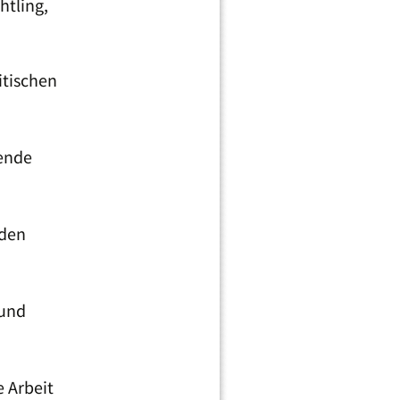
htling,
itischen
tende
 den
 und
e Arbeit