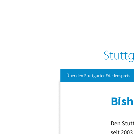
Zum
Über den Stuttgarter Friedenspreis
Inhalt
springen
Bish
Den Stutt
seit 2003