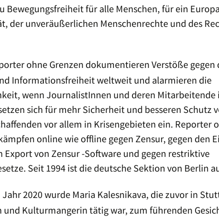
Friedenspreisträgerin
u Bewegungsfreiheit für alle Menschen, für ein Europ
2015:
Giusi Nicolini
tät, der unveräußerlichen Menschenrechte und des Rec
Friedenspreisträger 2014:
Edward Snowden
porter ohne Grenzen dokumentieren Verstöße gegen 
Friedenspreisträger 2013:
Enio Mancini und Enrico
nd Informationsfreiheit weltweit und alarmieren die
Pieri
hkeit, wenn JournalistInnen und deren Mitarbeitende 
Weitere PreisträgerInnen
 setzen sich für mehr Sicherheit und besseren Schutz 
haffenden vor allem in Krisengebieten ein. Reporter 
kämpfen online wie offline gegen Zensur, gegen den E
 Export von Zensur -Software und gegen restriktive
etze. Seit 1994 ist die deutsche Sektion von Berlin au
 Jahr 2020 wurde Maria Kalesnikava, die zuvor in Stutt
n und Kulturmangerin tätig war, zum führenden Gesic