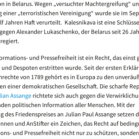
on in Belarus. Wegen „versuchter Machtergreifung“ u
 einer „terroristischen Vereinigung“ wurde sie im S
lf Jahren Haft verurteilt. Kalesnikava ist eine Schlüsse
 gegen Alexander Lukaschenko, der Belarus seit 26 Ja
regiert.
ormations- und Pressefreiheit ist ein Recht, das einst
und Despoten erstritten wurde. Seit der ersten Erklä
rechte von 1789 gehört es in Europa zu den unveräu
n einer demokratischen Gesellschaft. Die scharfe Re
lian Assange
richtete sich auch gegen die Verwirklichu
den politischen Information aller Menschen. Mit der
g des Friedenspreises an Julian Paul Assange setzen d
innen und AnStifter ein Zeichen, das Recht auf bedin
ons- und Pressefreiheit nicht nur zu schützen, sonder