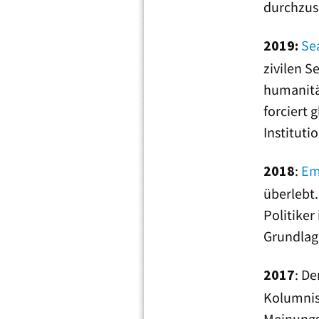
durchzus
Se
2019:
zivilen S
humanitär
forciert 
Instituti
:
Em
2018
überlebt.
Politike
Grundlag
: De
2017
Kolumnist
Meinungsä