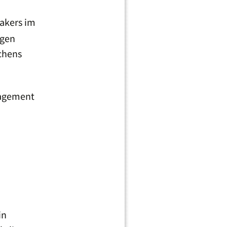
sakers im
ngen
chens
gagement
in