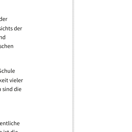
 der
ichts der
und
ischen
Schule
eit vieler
sind die
fentliche
 ist die