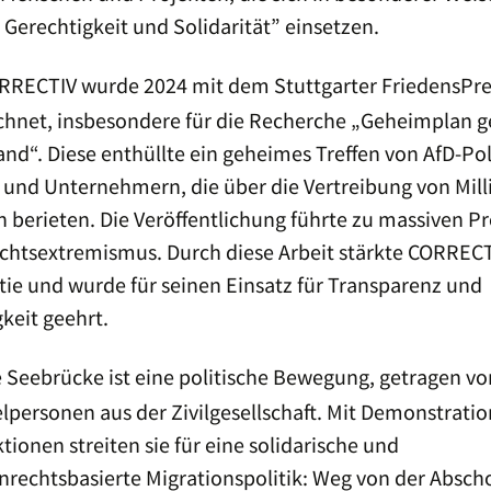
Reporter ohne Grenzen –
Waldbühne
 Gerechtigkeit und Solidarität” einsetzen.
Sektion Deutschland
Sigmaringendorf
RECTIV wurde 2024 mit dem Stuttgarter FriedensPre
Friedenspreisträgerin
JugendPreisträger 2022:
2021: Maria Kalesnikava
Projektgruppe Schule
ohne Rassismus am
chnet, insbesondere für die Recherche „Geheimplan 
Friedrich Eugens
Friedenspreisträger 2020:
Gymnasium Stuttgart
nd“. Diese enthüllte ein geheimes Treffen von AfD-Pol
Julian Assange
 und Unternehmern, die über die Vertreibung von Mil
Jugendpreisträger 2021:
Friedenspreisträgerin
Schülerinnen und Schüler
berieten. Die Veröffentlichung führte zu massiven P
2019: Sea-Watch e. V.
des Stuttgarter
Wagenburg-Gymnasiums
chtsextremismus. Durch diese Arbeit stärkte CORRECT
Friedenspreisträgerin
ie und wurde für seinen Einsatz für Transparenz und
2018: Emma González
keit geehrt.
Friedenspreisträgerin
2017:
ie Seebrücke ist eine politische Bewegung, getragen v
Aslı Erdoğan
lpersonen aus der Zivilgesellschaft. Mit Demonstrati
Friedenspreisträger 2016:
tionen streiten sie für eine solidarische und
Jürgen Grässlin
rechtsbasierte Migrationspolitik: Weg von der Absch