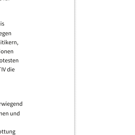
is
gegen
itikern,
lionen
rotesten
IV die
orwiegend
onen und
ottung