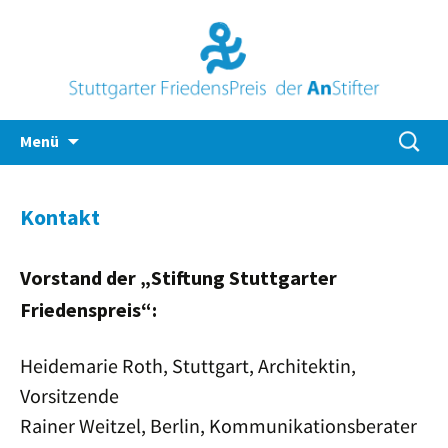
Zum
Suche
Menü
Inhalt
nach:
springen
Kontakt
Vorstand der „Stiftung Stuttgarter
Friedenspreis“:
Heidemarie Roth, Stuttgart, Architektin,
Vorsitzende
Rainer Weitzel, Berlin, Kommunikationsberater