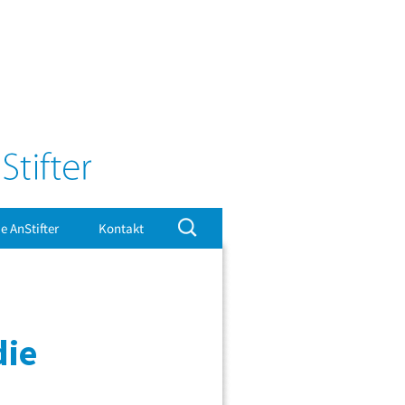
Suchen
e AnStifter
Kontakt
nach:
Impressum
die