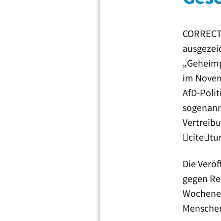
CORRECTI
ausgezeic
„Geheimp
im Novem
AfD-Poli
sogenann
Vertreib
citetu
Die Veröf
gegen Re
Wochenen
Menschen