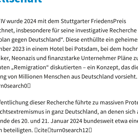
Reporter ohne Grenzen –
Waldbühne
Sektion Deutschland
Sigmaringendorf
V wurde 2024 mit dem Stuttgarter FriedensPreis
Friedenspreisträgerin
JugendPreisträger 2022:
2021: Maria Kalesnikava
Projektgruppe Schule
hnet, insbesondere für seine investigative Recherche
ohne Rassismus am
Friedrich Eugens
lan gegen Deutschland“. Diese enthüllte ein geheimes
Friedenspreisträger 2020:
Gymnasium Stuttgart
Julian Assange
ber 2023 in einem Hotel bei Potsdam, bei dem hoch
Jugendpreisträger 2021:
tiker, Neonazis und finanzstarke Unternehmer Pläne z
Friedenspreisträgerin
Schülerinnen und Schüler
2019: Sea-Watch e. V.
des Stuttgarter
ten „Remigration“ diskutierten – ein Konzept, das di
Wagenburg-Gymnasiums
ung von Millionen Menschen aus Deutschland vorsieht.
Friedenspreisträgerin
2018: Emma González
rn0search0
Friedenspreisträgerin
fentlichung dieser Recherche führte zu massiven Prot
2017:
Aslı Erdoğan
chtsextremismus in ganz Deutschland, an denen sich
de des 20. und 21. Januar 2024 bundesweit etwa eine
Friedenspreisträger 2016:
Jürgen Grässlin
 beteiligten. citeturn0search12