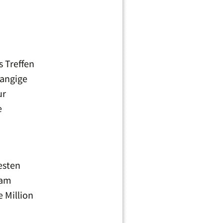
 Treffen
rangige
ur
e
esten
 am
 Million