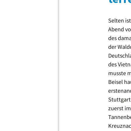
Selten is
Abend vor
des dama
der Wald
Deutschl
des Viet
musste m
Beisel h
erstenan
Stuttgart
zuerst im
Tannenber
Kreuznac