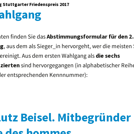
Stuttgarter Friedenspreis 2017
Reporter ohne Grenzen –
Waldbühne
Sektion Deutschland
Sigmaringendorf
Wahlgang
Friedenspreisträgerin
JugendPreisträger 2022:
2021: Maria Kalesnikava
Projektgruppe Schule
ohne Rassismus am
ten finden Sie das
Abstimmungsformular für den 2.
Friedrich Eugens
Friedenspreisträger 2020:
Gymnasium Stuttgart
Julian Assange
, aus dem als Sieger_in hervorgeht, wer die meiste
ng
Jugendpreisträger 2021:
vereinigt. Aus dem ersten Wahlgang als
die sechs
Friedenspreisträgerin
Schülerinnen und Schüler
2019: Sea-Watch e. V.
des Stuttgarter
sind hervorgegangen (in alphabetischer Reih
zierten
Wagenburg-Gymnasiums
der entsprechenden Kennnummer):
Friedenspreisträgerin
2018: Emma González
Friedenspreisträgerin
2017:
Aslı Erdoğan
Lutz Beisel. Mitbegründer
Friedenspreisträger 2016:
Jürgen Grässlin
re des hommes