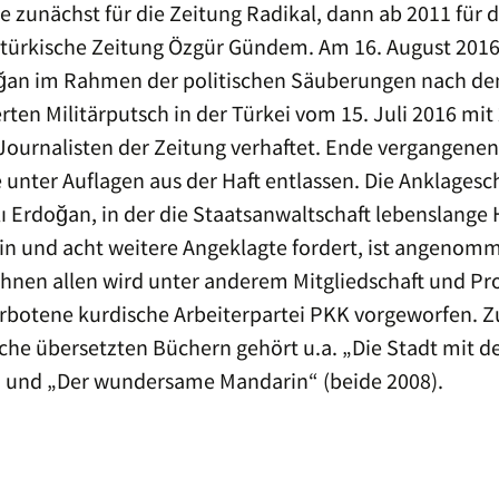
ie zunächst für die Zeitung Radikal, dann ab 2011 für d
-türkische Zeitung Özgür Gündem. Am 16. August 201
oğan im Rahmen der politischen Säuberungen nach d
rten Militärputsch in der Türkei vom 15. Juli 2016 mit
Journalisten der Zeitung verhaftet. Ende vergangenen
 unter Auflagen aus der Haft entlassen. Die Anklagesch
ı Erdoğan, in der die Staatsanwaltschaft lebenslange H
rin und acht weitere Angeklagte fordert, ist angenom
Ihnen allen wird unter anderem Mitgliedschaft und P
erbotene kurdische Arbeiterpartei PKK vorgeworfen. Z
che übersetzten Büchern gehört u.a. „Die Stadt mit d
“ und „Der wundersame Mandarin“ (beide 2008).