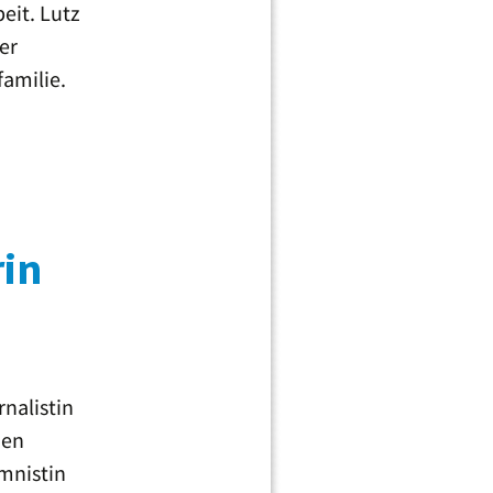
it. Lutz
er
familie.
rin
rnalistin
den
umnistin