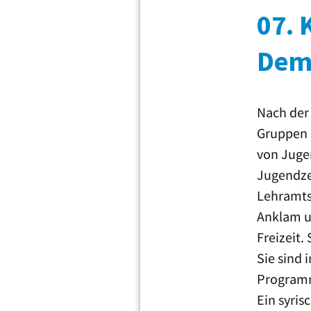
07. 
Dem
Nach der
Gruppen 
von Juge
Jugendzen
Lehramts
Anklam un
Freizeit.
Sie sind
Programm
Ein syris