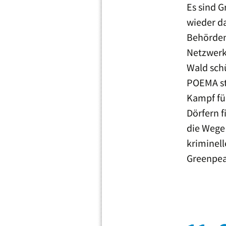
Es sind G
wieder da
Behörden 
Netzwerk
Wald schü
POEMA st
Kampf fü
Dörfern 
die Wege 
kriminell
Greenpea