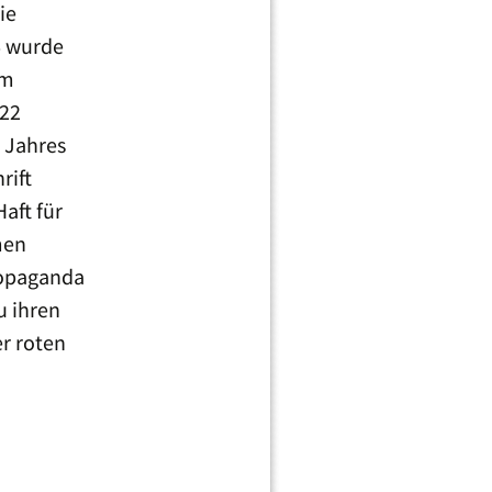
ie
6 wurde
em
 22
 Jahres
rift
aft für
men
ropaganda
u ihren
er roten