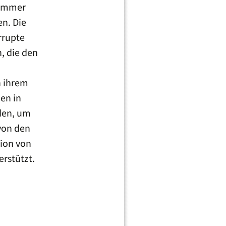
 immer
en. Die
rrupte
, die den
n ihrem
en in
den, um
von den
tion von
rstützt.