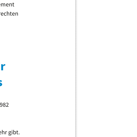
gement
 rechten
ür
s
1982
hr gibt.