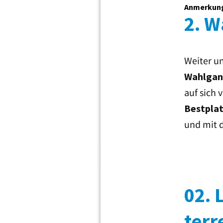
Anmerkung 
2. 
Weiter un
Wahlga
auf sich 
Bestplat
und mit 
02. 
ter