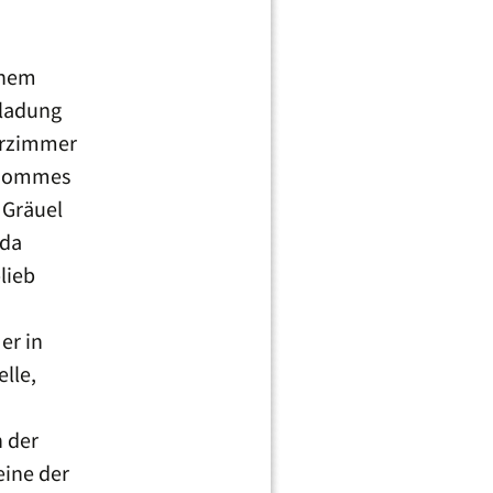
enem
nladung
erzimmer
s hommes
 Gräuel
 da
lieb
er in
lle,
n der
eine der