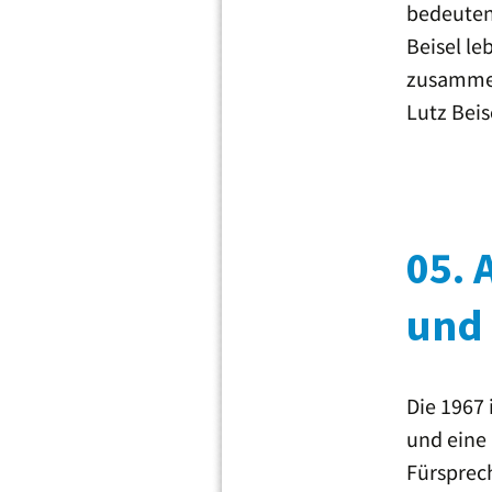
bedeuten
Beisel le
zusammen 
Lutz Beis
05. 
und
Die 1967 
und eine 
Fürsprech