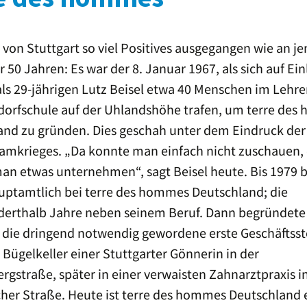
Friedenspreisträgerin
2015:
Giusi Nicolini
t von Stuttgart so viel Positives ausgegangen wie an j
Friedenspreisträger 2014:
Edward Snowden
 50 Jahren: Es war der 8. Januar 1967, als sich auf Ei
ls 29-jährigen Lutz Beisel etwa 40 Menschen im Lehr
Friedenspreisträger 2013:
Enio Mancini und Enrico
dorfschule auf der Uhlandshöhe trafen, um terre de
Pieri
and zu gründen. Dies geschah unter dem Eindruck der
Weitere PreisträgerInnen
namkrieges. „Da konnte man einfach nicht zuschauen,
an etwas unternehmen“, sagt Beisel heute. Bis 1979 b
auptamtlich bei terre des hommes Deutschland; die
derthalb Jahre neben seinem Beruf. Dann begründete 
 die dringend notwendig gewordene erste Geschäftsste
 Bügelkeller einer Stuttgarter Gönnerin in der
gstraße, später in einer verwaisten Zahnarztpraxis i
her Straße. Heute ist terre des hommes Deutschland 