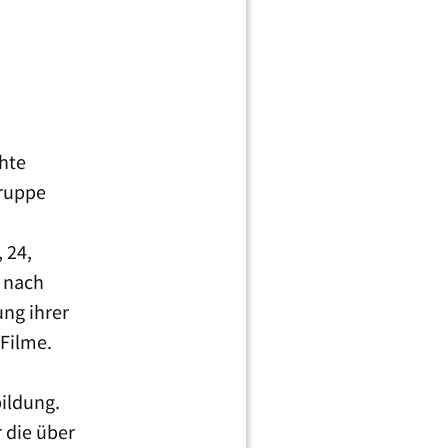
hte
Gruppe
 24,
e nach
ung ihrer
 Filme.
ildung.
r die über