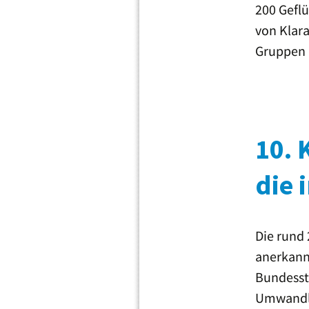
200 Gefl
von Klara
Gruppen 
10. 
die 
Die rund 
anerkann
Bundesst
Umwandlu